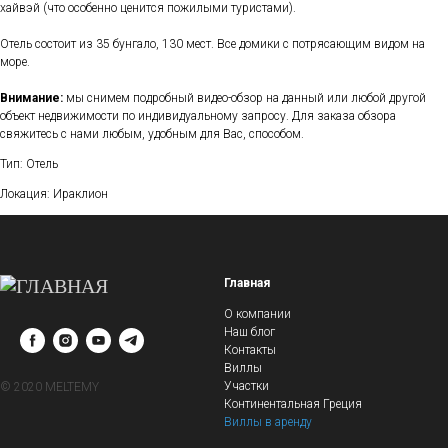
хайвэй (что особенно ценится пожилыми туристами).
Отель состоит из 35 бунгало, 130 мест. Все домики с потрясающим видом на
море.
Внимание:
мы снимем подробный видео-обзор на данный или любой другой
объект недвижимости по индивидуальному запросу. Для заказа обзора
свяжитесь с нами любым, удобным для Вас, способом.
Тип: Отель
Локация: Ираклион
Главная
О компании
Наш блог
Контакты
Виллы
Участки
© 2020 MELTEMY
Континентальная Греция
Виллы в аренду